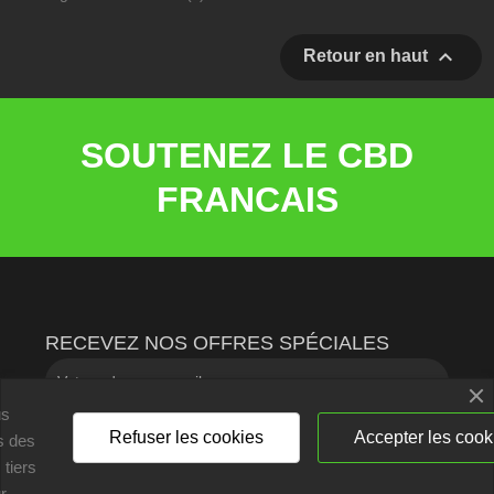

Retour en haut
SOUTENEZ LE CBD
FRANCAIS
RECEVEZ NOS OFFRES SPÉCIALES
us
Refuser les cookies
Accepter les cook
ns des
 tiers
Vous pouvez vous désinscrire à tout moment. Vous trouverez pour
r