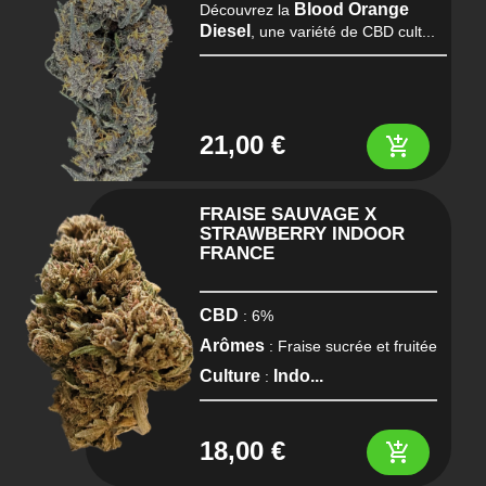
Blood Orange
Découvrez la
Diesel
, une variété de CBD cult...
21,00 €
add_shopping_cart
FRAISE SAUVAGE X
STRAWBERRY INDOOR
FRANCE
CBD
: 6%
Arômes
: Fraise sucrée et fruitée
Culture
Indo...
:
18,00 €
add_shopping_cart