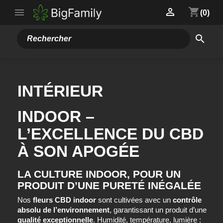
Accueil
Fleurs
Intérieur

shopping_cart

(0)
search
INTÉRIEUR
INDOOR –
L’EXCELLENCE DU CBD
À SON APOGÉE
LA CULTURE INDOOR, POUR UN
PRODUIT D’UNE PURETÉ INÉGALÉE
Nos
fleurs CBD indoor
sont cultivées avec un
contrôle
absolu de l’environnement
, garantissant un produit d’une
qualité exceptionnelle
. Humidité, température, lumière :