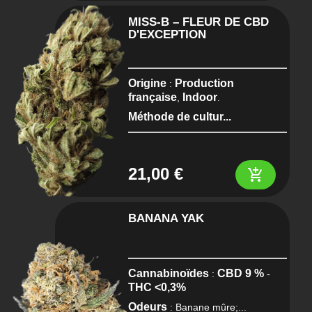
MISS-B – FLEUR DE CBD
D'EXCEPTION
Origine
Production
:
française
Indoor
,
.
Méthode de cultur...
21,00 €
add_shopping_cart
BANANA YAK
Cannabinoïdes
CBD 9 %
:
-
THC <0,3%
Odeurs
: Banane mûre;...