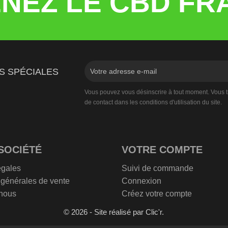
NEZ LE CBD FR
S SPÉCIALES
Vous pouvez vous désinscrire à tout moment. Vous t
de contact dans les conditions d'utilisation du site.
SOCIÉTÉ
VOTRE COMPTE
égales
Suivi de commande
 générales de vente
Connexion
nous
Créez votre compte
© 2026 - Site réalisé par Clic'r.