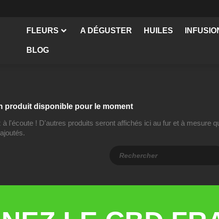
FLEURS
A DÉGUSTER
HUILES
INFUSIO
BLOG
 produit disponible pour le moment
à l'écoute ! D'autres produits seront affichés ici au fur et à mesure qu
ajoutés.