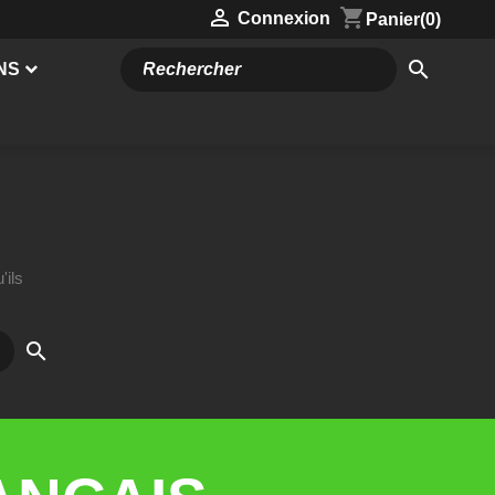

shopping_cart
Connexion
Panier
(0)
search
NS
'ils
search