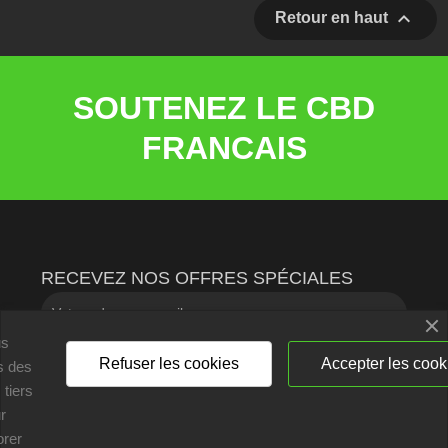

Retour en haut
SOUTENEZ LE CBD
FRANCAIS
RECEVEZ NOS OFFRES SPÉCIALES
us
Refuser les cookies
Accepter les cook
ns des
 tiers
Vous pouvez vous désinscrire à tout moment. Vous trouverez pour
r
cela nos informations de contact dans les conditions d'utilisation du
site.
orer