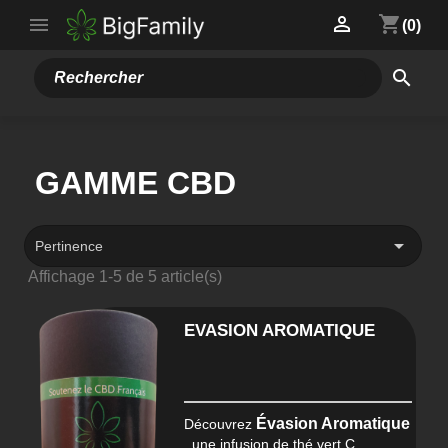
Accueil
Infusions
Gamme CBD

shopping_cart

(0)
search
GAMME CBD

Pertinence
Affichage 1-5 de 5 article(s)
EVASION AROMATIQUE
Évasion Aromatique
Découvrez
, une infusion de thé vert C...