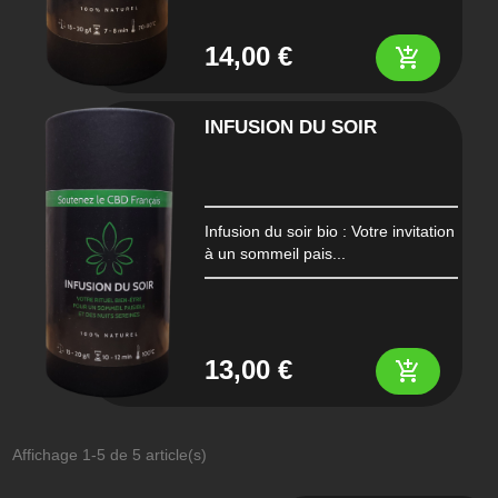
14,00 €
add_shopping_cart
INFUSION DU SOIR
Infusion du soir bio : Votre invitation
à un sommeil pais...
13,00 €
add_shopping_cart
Affichage 1-5 de 5 article(s)