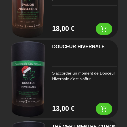
18,00 €
add_shopping_cart
DOUCEUR HIVERNALE
S'accorder un moment de Douceur
Hivernale c’est s'offrir ...
13,00 €
add_shopping_cart
THÉ VERT MENTHE-CITRON