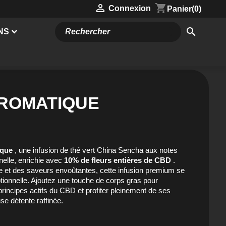

shopping_cart
Connexion
Panier
(0)
search
NS
AROMATIQUE
ique
, une infusion de thé vert China Sencha aux notes
nelle, enrichie avec
10% de fleurs entières de CBD
.
de et des saveurs envoûtantes, cette infusion premium se
ptionnelle. Ajoutez une touche de corps gras pour
principes actifs du CBD et profiter pleinement de ses
use détente raffinée.