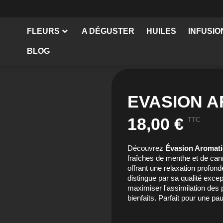
FLEURS
A DÉGUSTER
HUILES
INFUSIO
BLOG
EVASION 
18,00 €
TTC
Découvrez
Évasion Aromat
fraîches de menthe et de can
offrant une relaxation profon
distingue par sa qualité exce
maximiser l'assimilation des 
bienfaits. Parfait pour une pa