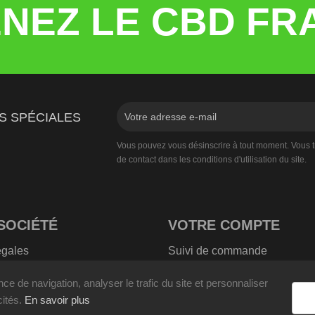
NEZ LE CBD FR
S SPÉCIALES
Vous pouvez vous désinscrire à tout moment. Vous t
de contact dans les conditions d'utilisation du site.
SOCIÉTÉ
VOTRE COMPTE
égales
Suivi de commande
 générales de vente
Connexion
ce de navigation, analyser le trafic du site et personnaliser
nous
Créez votre compte
cités.
En savoir plus
© 2026 - Site réalisé par Clic'r.