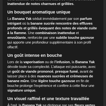
inattendue de notes charnues et grillées
.
Un bouquet aromatique unique
La
Banana Yak
séduit immédiatement par son
parfum
intrigant
où la
banane sucrée rencontre des effluves
profonds et grillés évoquant des notes de viande cuite
à la flamme
. Une
combinaison inattendue
et
envoûtante
, renforcée par une
subtile touche gazeuse
qui apporte une profondeur supplémentaire à son profil
olfactif.
Un goût intense en bouche
Lors de la
vaporisation
ou de
l’infusion
, la
Banana Yak
dévoile toute sa complexité. L’attaque est puissante, avec
un
goût de viande prononcé
,
presque fumé
, avant de
laisser place à des
nuances sucrées et crémeuses de
banane mûre
. Une l
égère touche gazeuse
en fin de
bouche prolonge l’expérience et confère à cette fleur une
signature unique
.
Un visuel raffiné et une texture travaillée
À l’œil, la
Banana Yak
se distingue par ses
fleurs vertes