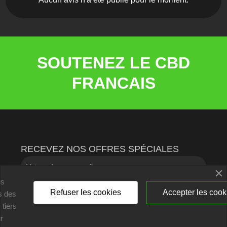
SOUTENEZ LE CBD
FRANCAIS
RECEVEZ NOS OFFRES SPÉCIALES
us
Refuser les cookies
Accepter les cook
ns des
 tiers
Vous pouvez vous désinscrire à tout moment. Vous trouverez pour
r
cela nos informations de contact dans les conditions d'utilisation du