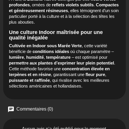
profondes
, ornées de
reflets violets subtils
.
Compactes
et généreusement résineuses
, elles témoignent d’un soin
particulier porté à la culture et à la sélection des têtes les
plus abouties.
Une culture Indoor maîtrisée pour une
qualité inégalée
Cultivée en Indoor sous Marée Verte
, cette variété
bénéficie de
conditions idéales
où chaque paramètre –
lumière
,
humidité
,
température
– est optimisé pour
permettre aux plantes d’exprimer leur plein potentiel
.
Cette méthode favorise une
concentration élevée en
terpènes et en résine
, garantissant une
fleur pure
,
puissante et raffinée
, qui rivalise avec les meilleures
sélections américaines et hollandaises.
Commentaires (0)
Aucun avis n'a été publié pour le moment.